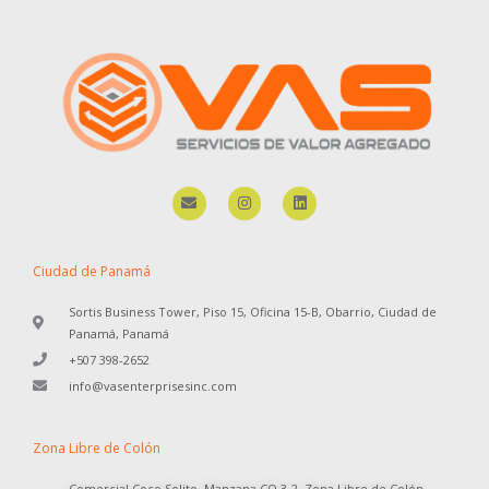
E
I
L
n
n
i
v
s
n
e
t
k
l
a
e
o
g
d
Ciudad de Panamá
p
r
i
e
a
n
Sortis Business Tower, Piso 15, Oficina 15-B, Obarrio, Ciudad de
m
Panamá, Panamá
+507 398-2652
info@vasenterprisesinc.com
Zona Libre de Colón
Comercial Coco Solito, Manzana CO 3-2, Zona Libre de Colón,