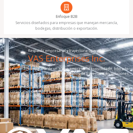
Enfoque B2B
Servicios diseñados para empresas que manejan mercancía,
bodegas, distribución o exportación.
Respaldo empresarial y trayectoria operativa
VAS Enterprises Inc.
VAS Panamá forma parte de un grupo empresarial consolidado, liderado
por VAS Enterprises Inc., con más de 15 años de trayectoria en soluciones
logísticas y operativas en la región.
Este respaldo se traduce en una estructura financiera sólida, gobierno
corporativo definido y una integración estratégica con operadores
logísticos y modelos 3PL. La pertenencia al grupo fortalece nuestra
capacidad de ejecución y proyecta una visión de crecimiento y expansión
regional sostenida.