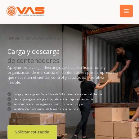
Ir
al
contenido
SERVICIO DE VALOR AGREGADO
Carga y descarga
de contenedores
Apoyamos la carga, descarga, verificación física inicial y
organización de mercancía en contenedores para empresas
que necesitan eficiencia, control y capacidad operativa
flexible.
Carga y descarga en Zona Libre de Colón o instalaciones del cliente
Descarga organizada por lote, referencia o tipo de mercancía
Personal operativo según volumen, jornada o proyecto
Verificación física inicial de la mercancía recibida
Solicitar cotización