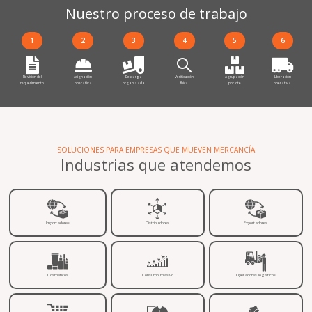
Nuestro proceso de trabajo
1
2
3
4
5
6
Revisión del
Asignación
Descarga
Verificación
Agrupación
Liberación
requerimiento
operativa
organizada
física
por lote
operativa
SOLUCIONES PARA EMPRESAS QUE MUEVEN MERCANCÍA
Industrias que atendemos
Importadores
Distribuidores
Exportadores
Cosméticos
Consumo masivo
Operadores logísticos