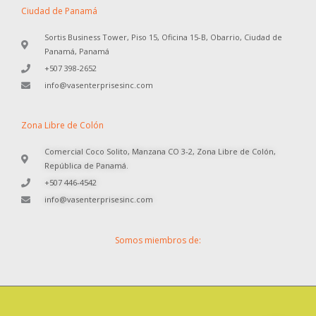
o
g
d
Ciudad de Panamá
p
r
i
e
a
n
Sortis Business Tower, Piso 15, Oficina 15-B, Obarrio, Ciudad de
m
Panamá, Panamá
+507 398-2652
info@vasenterprisesinc.com
Zona Libre de Colón
Comercial Coco Solito, Manzana CO 3-2, Zona Libre de Colón,
República de Panamá.
+507 446-4542
info@vasenterprisesinc.com
Somos miembros de: