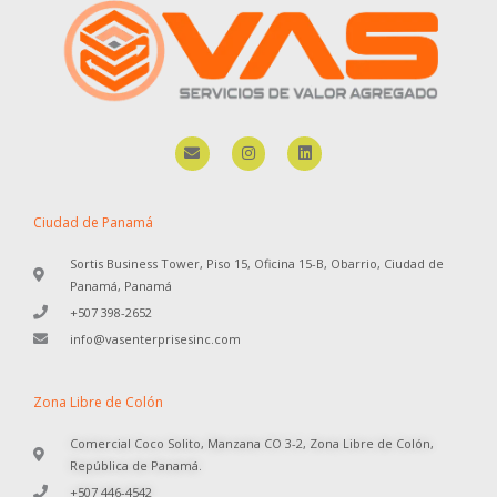
E
I
L
n
n
i
v
s
n
e
t
k
l
a
e
o
g
d
Ciudad de Panamá
p
r
i
e
a
n
Sortis Business Tower, Piso 15, Oficina 15-B, Obarrio, Ciudad de
m
Panamá, Panamá
+507 398-2652
info@vasenterprisesinc.com
Zona Libre de Colón
Comercial Coco Solito, Manzana CO 3-2, Zona Libre de Colón,
República de Panamá.
+507 446-4542